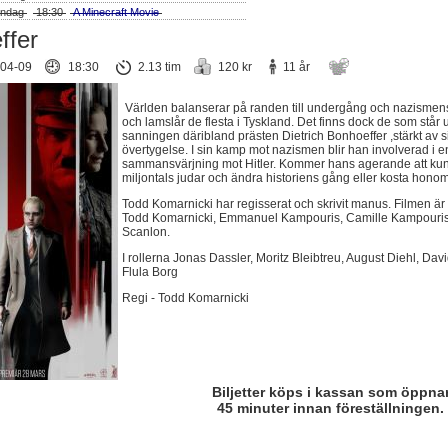
ndag
18:30
A Minecraft Movie
ffer
04-09
18:30
2.13 tim
120 kr
11 år
Världen balanserar på randen till undergång och nazismens
och lamslår de flesta i Tyskland. Det finns dock de som står 
sanningen däribland prästen Dietrich Bonhoeffer ,stärkt av s
övertygelse. I sin kamp mot nazismen blir han involverad i e
sammansvärjning mot Hitler. Kommer hans agerande att ku
miljontals judar och ändra historiens gång eller kosta honom
Todd Komarnicki har regisserat och skrivit manus. Filmen ä
Todd Komarnicki, Emmanuel Kampouris, Camille Kampouri
Scanlon.
I rollerna Jonas Dassler, Moritz Bleibtreu, August Diehl, Da
Flula Borg
Regi - Todd Komarnicki
Biljetter köps i kassan som öppna
45 minuter innan föreställningen.