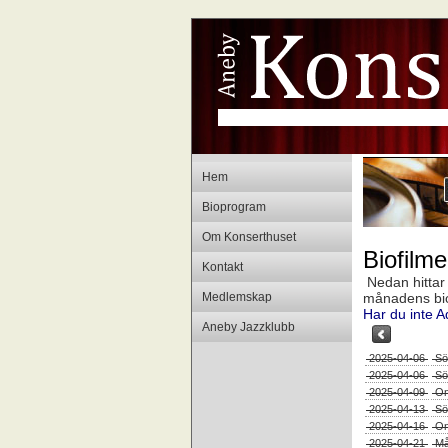
Hem
Bioprogram
Om Konserthuset
Biofilmer
Kontakt
Nedan hittar d
Medlemskap
månadens biopr
Har du inte A
Aneby Jazzklubb
2025-04-06
Sö
2025-04-06
Sö
2025-04-09
On
2025-04-13
Sö
2025-04-16
On
2025-04-21
Må