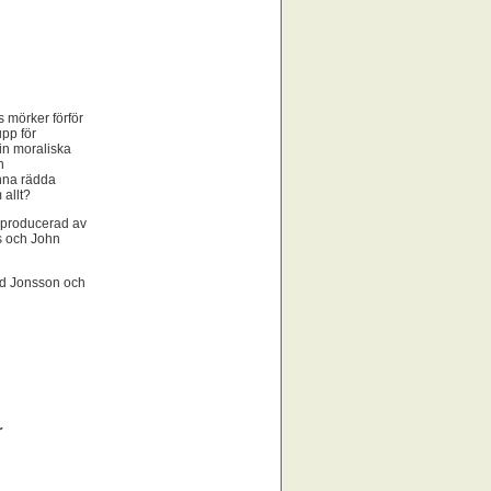
 mörker förför
upp för
in moraliska
n
nna rädda
 allt?
r producerad av
s och John
vid Jonsson och
r