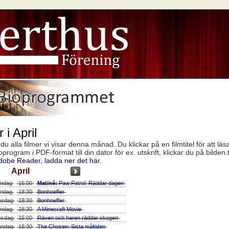
 i April
u alla filmer vi visar denna månad. Du klickar på en filmtitel för att läs
ogram i PDF-format till din dator för ex. utskrift, klickar du på bilden t
dobe Reader, ladda ner det här.
April
ndag
15:00
Matiné:
Paw Patrol: Räddar dagen
ndag
18:30
Bonhoeffer
sdag
18:30
Bonhoeffer
ndag
18:30
A Minecraft Movie
sdag
15:00
Räven och haren räddar skogen
ndag
18:30
The Chosen: Sista måltiden