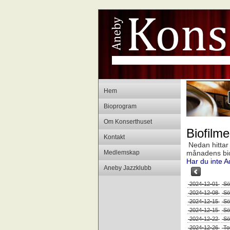
Hem
Bioprogram
Om Konserthuset
Biofilm
Kontakt
Nedan hittar d
Medlemskap
månadens biopr
Har du inte A
Aneby Jazzklubb
2024-12-01
Sö
2024-12-08
Sö
2024-12-15
Sö
2024-12-15
Sö
2024-12-22
Sö
2024-12-26
To