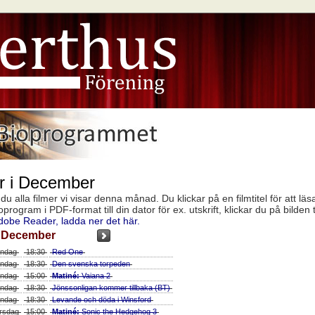
er i December
u alla filmer vi visar denna månad. Du klickar på en filmtitel för att läs
ogram i PDF-format till din dator för ex. utskrift, klickar du på bilden t
dobe Reader, ladda ner det här.
December
ndag
18:30
Red One
ndag
18:30
Den svenska torpeden
ndag
15:00
Matiné:
Vaiana 2
ndag
18:30
Jönssonligan kommer tillbaka (BT)
ndag
18:30
Levande och döda i Winsford
rsdag
15:00
Matiné:
Sonic the Hedgehog 3