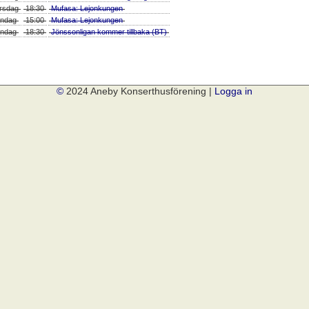
rsdag
18:30
Mufasa: Lejonkungen
ndag
15:00
Mufasa: Lejonkungen
ndag
18:30
Jönssonligan kommer tillbaka (BT)
©
2024 Aneby Konserthusförening |
Logga in