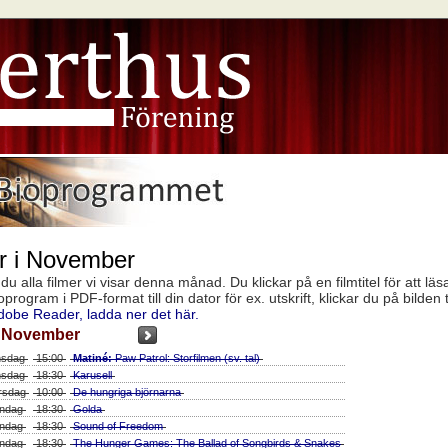
er i November
u alla filmer vi visar denna månad. Du klickar på en filmtitel för att läs
ogram i PDF-format till din dator för ex. utskrift, klickar du på bilden t
dobe Reader, ladda ner det här.
November
sdag
15:00
Matiné:
Paw Patrol: Storfilmen (sv. tal)
sdag
18:30
Karusell
rsdag
10:00
De hungriga björnarna
ndag
18:30
Golda
ndag
18:30
Sound of Freedom
ndag
18:30
The Hunger Games: The Ballad of Songbirds & Snakes