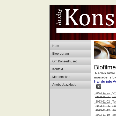
Hem
Bioprogram
Om Konserthuset
Biofilm
Kontakt
Nedan hittar d
Medlemskap
månadens biopr
Har du inte A
Aneby Jazzklubb
2023-11-01
On
2023-11-01
On
2023-11-02
To
2023-11-05
Sö
2023-11-12
Sö
2023-11-19
Sö