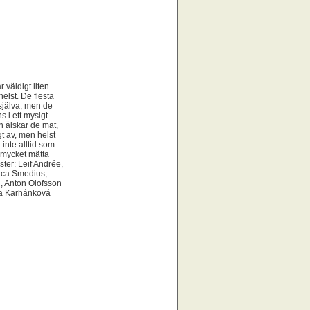
väldigt liten...
elst. De flesta
 själva, men de
 i ett mysigt
n älskar de mat,
t av, men helst
inte alltid som
å mycket mätta
ster: Leif Andrée,
ica Smedius,
, Anton Olofsson
na Karhánková