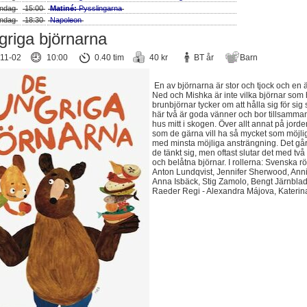
ndag
15:00
Matiné:
Pysslingarna
ndag
18:30
Napoleon
riga björnarna
11-02
10:00
0.40 tim
40 kr
BT år
Barn
En av björnarna är stor och tjock och en är 
Ned och Mishka är inte vilka björnar som h
brunbjörnar tycker om att hålla sig för sig
här två är goda vänner och bor tillsammans
hus mitt i skogen. Över allt annat på jorde
som de gärna vill ha så mycket som möjlig
med minsta möjliga ansträngning. Det går 
de tänkt sig, men oftast slutar det med tv
och belåtna björnar. I rollerna: Svenska rö
Anton Lundqvist, Jennifer Sherwood, Ann
Anna Isbäck, Stig Zamolo, Bengt Järnblad
Raeder Regi - Alexandra Májova, Kateri