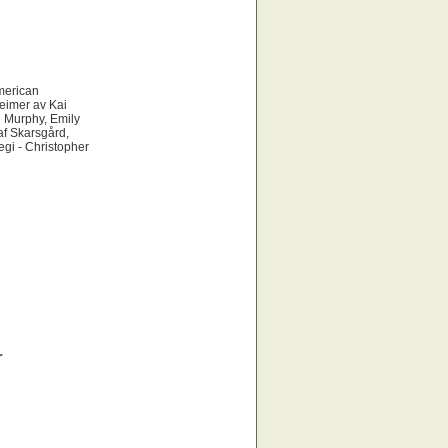
merican
eimer av Kai
n Murphy, Emily
af Skarsgård,
gi - Christopher
r