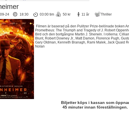
eimer
09-24
18:30
03:00 tim
50 kr
11 år
Thriller
Filmen är baserad på den Pulitzer Prize-belönade boken A
Prometheus: The Triumph and Tragedy of J. Robert Oppenh
Bird och den bortgångne Martin J. Sherwin. I rollerna: Cillia
Blunt, Robert Downey Jr., Matt Damon, Florence Pugh, Gust
Gary Oldman, Kenneth Branagh, Rami Malek, Jack Quaid Re
Nolan
Biljetter köps i kassan som öppna
45 minuter innan föreställningen.